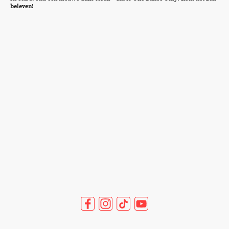
beleven!
©Auteursrecht. Alle rechten voorbehouden.