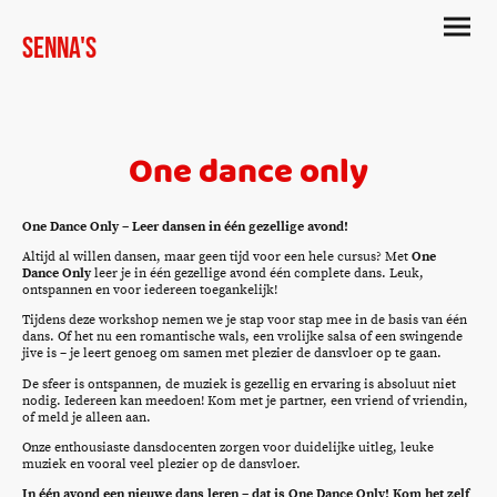
Senna's
One dance only
One Dance Only – Leer dansen in één gezellige avond!
Altijd al willen dansen, maar geen tijd voor een hele cursus? Met
One
Dance Only
leer je in één gezellige avond één complete dans. Leuk,
ontspannen en voor iedereen toegankelijk!
Tijdens deze workshop nemen we je stap voor stap mee in de basis van één
dans. Of het nu een romantische wals, een vrolijke salsa of een swingende
jive is – je leert genoeg om samen met plezier de dansvloer op te gaan.
De sfeer is ontspannen, de muziek is gezellig en ervaring is absoluut niet
nodig. Iedereen kan meedoen! Kom met je partner, een vriend of vriendin,
of meld je alleen aan.
Onze enthousiaste dansdocenten zorgen voor duidelijke uitleg, leuke
muziek en vooral veel plezier op de dansvloer.
In één avond een nieuwe dans leren – dat is One Dance Only! Kom het zelf