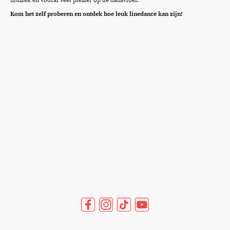
muziek en vooral veel plezier op de dansvloer.
Kom het zelf proberen en ontdek hoe leuk linedance kan zijn!
©Auteursrecht. Alle rechten voorbehouden.